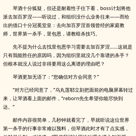
琴酒十分狐疑，但还是耐着性子往下看，boss计划将他
派去加百罗涅——听说过，和组织没什么业务往来——而给
出的借口十分冠冕堂皇：去向加百罗涅首领曾经的家庭教
师，世界第一杀手，里包恩，请教暗杀技巧。
先不提为什么去找里包恩学习需要去加百罗涅……这就是
只有我能胜任的原因吗，因为组织里就没几个靠谱的杀手？
但根本就没人说过非得要用这么离谱的理由吧？
琴酒更加无语了：“您确信对方会同意？”
“对方已经同意了，”乌丸莲耶立刻把面前的电脑屏幕转过
来，让琴酒看上面的邮件，“reborn先生希望你能尽快到
达。”
邮件内容很简单，几秒钟就看完了，早就听说这位世界
第一杀手的行事非常难以预料，但琴酒此时才有了点实感，