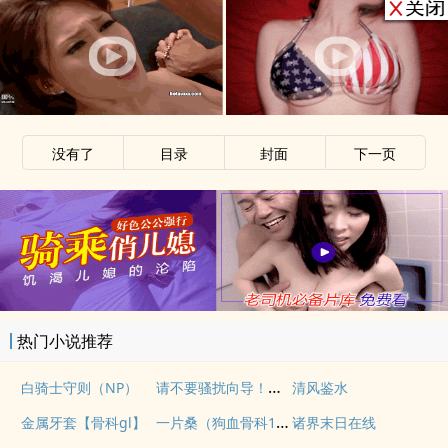
没有了
目录
封面
下一页
热门小说推荐
请不要骚扰向导！（哨向NPH）
白骑士守则（NP）
清风鉴水
一片桑（狗血骨科1v1）
金属牙套【骨科gl】
诸界末日在线