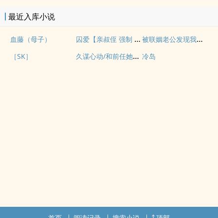
最近入库小说
囚爱【亲叔侄 强制 1v1 H】
被联姻老公发现我写po文后
血藤（母子）
久谋心动/和前任她小姨先婚后爱
［SK］
冷岛
首页
阅读记录
搜索小说
顶部