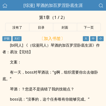
[综漫] 琴酒的加百罗涅卧底生涯
第1章（1 / 2）
没有了
目录
封面
下一页
〔加入书签〕
[bl同人] 《（综漫同人）琴酒的加百罗涅卧底生涯》作
者：易汝【完结】
文案：
有一天，boss对琴酒说：“g啊，组织需要你出去做卧
底。”
琴酒：？您是不是搞错了我的技能点？
boss说：“没事的，这个任务唯有你能够完成。”