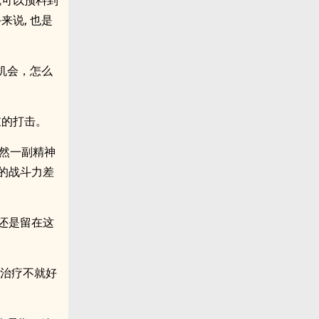
就可以预料到
说, 也是
好机会，怎么
重的打击。
俨然一副精神
们的战斗力差
还是留在这
们治疗不就好