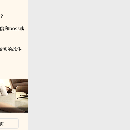
？
和boss聊
价实的战斗
页