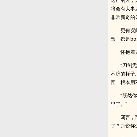
这样的人，
将会有大事
非常新奇的
更何况
想，都是b
怀抱着
“刀剑
不济的样子
距，根本用
“既然
里了。”
闻言，
了？别说你