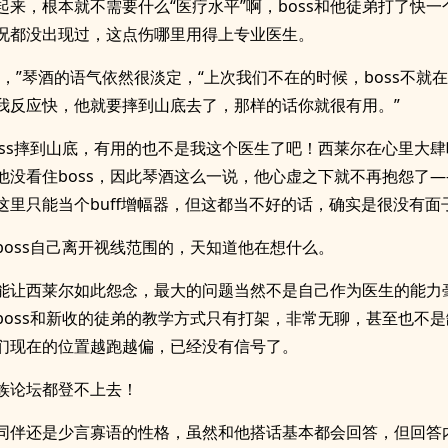
起来，根本就不需要什么“医疗水平”啊，boss和他徒弟打了快
况都没出现过，这点伤哪里用得上专业医生。
会，”琴酒的语气依然很淡定，“上次我们不在的时候，boss不就
我反应快，他就要摔到山底去了，那样的话你就很有用。”
oss摔到山底，有用的也不是我这个医生了吧！西莱尔在心里大
他没看住boss，因此琴酒这么一说，他心虚之下就不再抱怨了
这里只能当个buff增幅器，但这都当不好的话，确实是很没有面
boss自己离开视线范围的，天知道他在想什么。
能让西莱尔如此怨念，最大的问题当然不是自己作为医生的能力
boss和新收的徒弟的教学方式只有打架，非常无聊，甚至也不
们现在的位置越跑越偏，已经没有信号了。
族论坛都登不上去！
同伴还是少言寡语的性格，虽然和他搭话基本都会回答，但回答