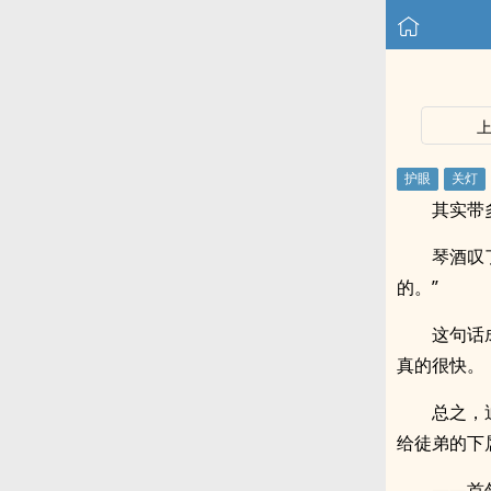
其实带
琴酒叹
的。”
这句话
真的很快。
总之，
给徒弟的下
——首