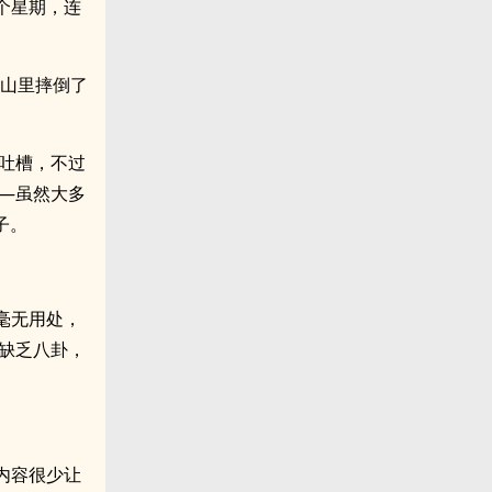
一个星期，连
在山里摔倒了
肆吐槽，不过
——虽然大多
子。
毫无用处，
是缺乏八卦，
内容很少让