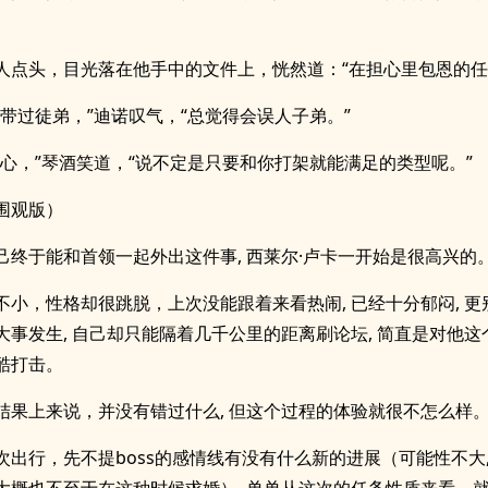
人点头，目光落在他手中的文件上，恍然道：“在担心里包恩的任
没带过徒弟，”迪诺叹气，“总觉得会误人子弟。”
担心，”琴酒笑道，“说不定是只要和你打架就能满足的类型呢。”
围观版）
己终于能和首领一起外出这件事, 西莱尔·卢卡一开始是很高兴的
不小，性格却很跳脱，上次没能跟着来看热闹, 已经十分郁闷, 
大事发生, 自己却只能隔着几千公里的距离刷论坛, 简直是对他这
酷打击。
结果上来说，并没有错过什么, 但这个过程的体验就很不怎么样
次出行，先不提boss的感情线有没有什么新的进展（可能性不大,