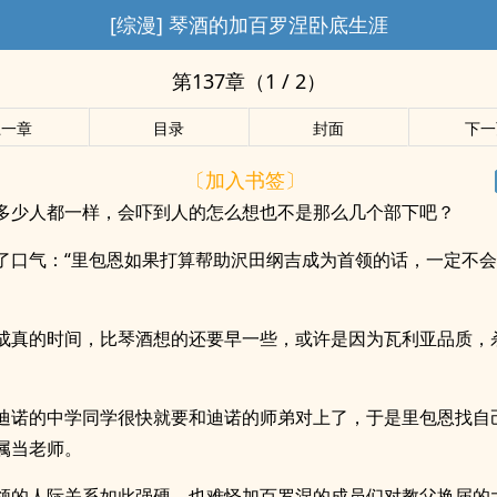
[综漫] 琴酒的加百罗涅卧底生涯
第137章（1 / 2）
上一章
目录
封面
下一
〔加入书签〕
多少人都一样，会吓到人的怎么想也不是那么几个部下吧？
了口气：“里包恩如果打算帮助沢田纲吉成为首领的话，一定不
成真的时间，比琴酒想的还要早一些，或许是因为瓦利亚品质，
迪诺的中学同学很快就要和迪诺的师弟对上了，于是里包恩找自
属当老师。
领的人际关系如此强硬，也难怪加百罗涅的成员们对教父换届的