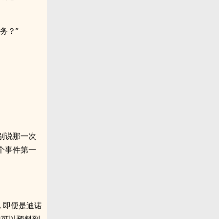
务？”
。
更别说那一次
个事件第一
。
 即便是迪诺