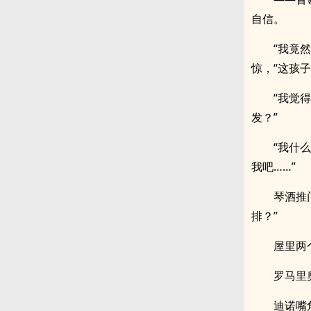
自信。
“我竟
惊，“这孩
“我觉
发？”
“我什
我吧……”
琴酒推
排？”
屋里两
罗马里
迪诺嘴