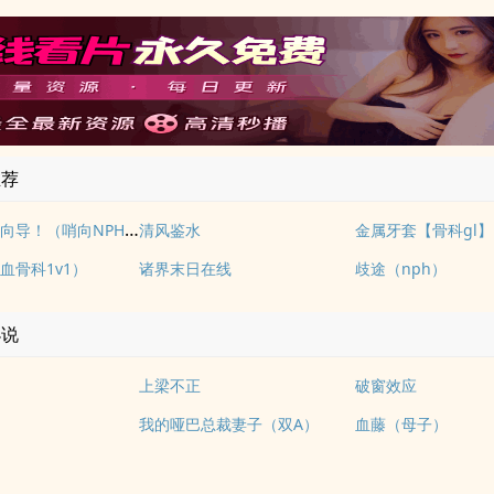
推荐
请不要骚扰向导！（哨向NPH）
清风鉴水
金属牙套【骨科gl】
血骨科1v1）
诸界末日在线
歧途（nph）
小说
上梁不正
破窗效应
我的哑巴总裁妻子（双A）
血藤（母子）