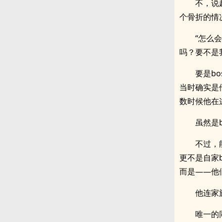
不，说
个骨折的情
“怎么
吗？要不是
要是b
当时确实是
数时候他在
虽然是
不过，
更不是自家
而是——他
他连家
唯一的