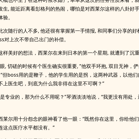
大概也不至于在这种时候求婚）, 单单从这次的任务性质来看，
发生, 能近距离看彭格列的热闹，哪怕是对西莱尔这样的八卦好手来
体验。
此次随行的人不多, 他还很有掌握第一手情报, 和同事们分享的
oss对上次不带自己出门的补偿。
这样美好的想法，西莱尔在来到日本的第一个星期, 就遭到了沉
无眼, 切磋的时候有个医生确实很重要, ”他双手环抱, 双目无神，
, “但boss用的是鞭子，他的学生用的是拐，这两种武器，以他
不上医生吧，到底为什么我非得在这里不可啊？”
你是专业的，那为什么不用呢？”琴酒淡淡地说，“我更没有用处，
西莱尔用十分怨念的眼神看了他一眼：“既然你在这里，你给他
连这点医疗水平都没有。”