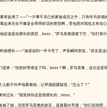
然要有徒弟了——”一片事不关己的家族成员之中，只有作为首领
子看起来完全不像是会乖乖听话的类型啊，里包恩对我也太有信心
得他应该是你擅长的类型，boss，”罗马里奥摸着下巴，“你打算
么时候擅长——”迪诺说到一半卡壳了，声音瞬间变低，“其实是这
门进来：“你想好带谁走了吗，boss？啊，罗马里奥，这次还是
个人默不作声地看着他，让琴酒面露疑惑：“怎么了？”
奥转过头：“我觉得你还是很擅长的，boss。”
角抽了抽，没管罗马里奥的发言，直接看向琴酒：“你们安排吧