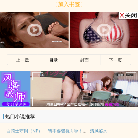
〔加入书签〕
上一章
目录
封面
下一页
热门小说推荐
请不要骚扰向导！（哨向NPH）
白骑士守则（NP）
清风鉴水