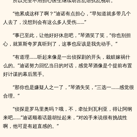
所以完全不用担心医生继续胡言乱语扰乱视听。
“他累成这样了啊？”迪诺有点担心，“早知道就多带几个
人去了，没想到会有这么多人受伤……”
“事已至此，让他好好休息吧，”琴酒笑了笑，“你也别担
心，就算斯夸罗真听到了，这事也应该是我先动手。”
“有道理……听起来像是一出侦探剧的开头，栽赃嫁祸什
么的。”迪诺努力回忆当日的对话，感觉琴酒像是个提前布置
好计谋的幕后黑手。
“那你也是嫌疑人之一了，”琴酒失笑，“三选一……感觉很
合理。”
“侦探是罗马里奥吗？哦，不，牵扯到瓦利亚，得让阿纲
来吧……”迪诺顺着话题胡扯起来，“对凶手来说很有挑战性
啊，他可是有超直感的。”