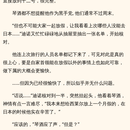
直接放到十二号，很完整。”
琴酒都不想提醒他作为黑手党, 他们通常不过周末。
“但也不可能大家一起放假，让我看看上次哪些人没能去
日本……”迪诺又忙忙碌碌地从抽屉里抽出一张名单，开始核
对。
他连上次旅行的人员名单都记下来了，可见对此是真的
很上心，要是自家首领能在放假以外的事情上也如此可靠，
做下属的大概会更愉快。
……但因为已经很愉快了，所以似乎并无什么问题。
“话说……”迪诺核对到一半，突然抬起头，他看着琴酒，
神情有点一言难尽，“我本来想给西莱尔放上一个月假的，在
日本的时候他实在辛苦了。”
“应该的，”琴酒应了声，“但是？”