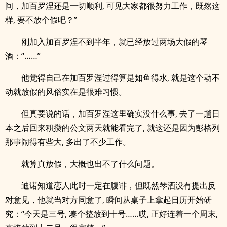
间，加百罗涅还是一切顺利, 可见大家都很努力工作，既然这
样, 要不放个假吧？”
刚加入加百罗涅不到半年，就已经放过两场大假的琴
酒：“……”
他觉得自己在加百罗涅过得算是如鱼得水, 就是这个动不
动就放假的风俗实在是很难习惯。
但真要说的话，加百罗涅这里确实没什么事, 去了一趟日
本之后回来积攒的公文两天就能看完了, 就这还是因为彭格列
那事闹得有些大, 多出了不少工作。
就算真放假，大概也出不了什么问题。
迪诺知道恋人此时一定在腹诽，但既然琴酒没有提出反
对意见，他就当对方同意了, 瞬间从桌子上拿起日历开始研
究：“今天是三号, 凑个整放到十号……哎, 正好连着一个周末,