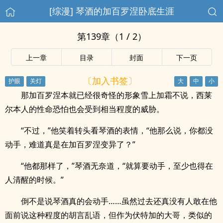
[综漫] 琴酒的加百罗涅卧底生涯
第139章（1 / 2）
上一章
目录
封面
下一页
〔加入书签〕
那加百罗涅本就已经很奇怪的形象雪上加霜不说，西莱
尔本人的性命恐怕也会受到相当程度的威胁。
“不过，”他笑着转头看琴酒的表情，“他那么说，你都没
动手，难道真是在加百罗涅变异了？”
“他都那样了，”琴酒无奈道，“就算要动手，至少也得在
人清醒的时候。”
倒不是说琴酒真的会动手……虽然过去还真没有人敢在他
面前说这种程度的胡言乱语，但作为伏特加的大哥，类似的