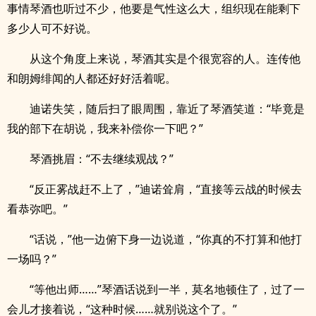
事情琴酒也听过不少，他要是气性这么大，组织现在能剩下
多少人可不好说。
从这个角度上来说，琴酒其实是个很宽容的人。连传他
和朗姆绯闻的人都还好好活着呢。
迪诺失笑，随后扫了眼周围，靠近了琴酒笑道：“毕竟是
我的部下在胡说，我来补偿你一下吧？”
琴酒挑眉：“不去继续观战？”
“反正雾战赶不上了，”迪诺耸肩，“直接等云战的时候去
看恭弥吧。”
“话说，”他一边俯下身一边说道，“你真的不打算和他打
一场吗？”
“等他出师……”琴酒话说到一半，莫名地顿住了，过了一
会儿才接着说，“这种时候……就别说这个了。”