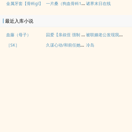
一片桑（狗血骨科1v1）
金属牙套【骨科gl】
诸界末日在线
最近入库小说
囚爱【亲叔侄 强制 1v1 H】
被联姻老公发现我写po文后
血藤（母子）
久谋心动/和前任她小姨先婚后爱
［SK］
冷岛